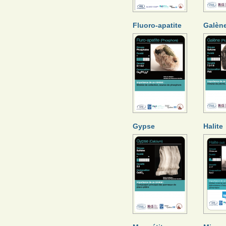
Fluoro-apatite
Galèn
Gypse
Halite