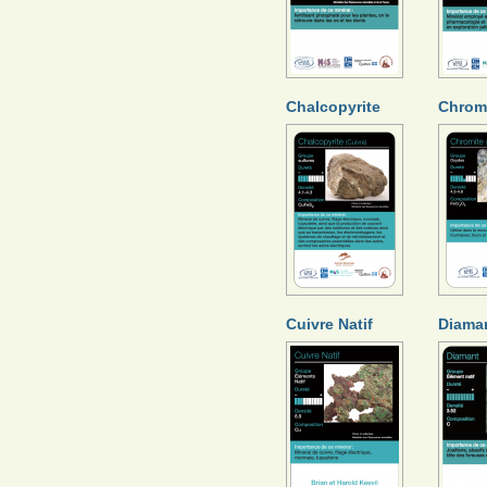
Chalcopyrite
Chrom
Cuivre Natif
Diama