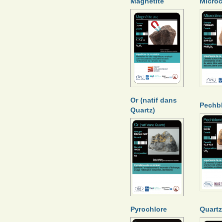
Magnétite
Microc
Or (natif dans
Pechb
Quartz)
Pyrochlore
Quartz